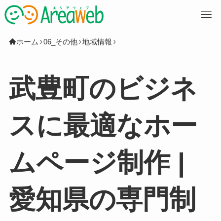
M
ホーム
06_その他
地域情報
武豊町のビジネ
スに最適なホー
ムページ制作 |
愛知県の専門制