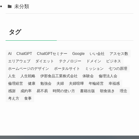
未分類
タグ
AI
ChatGPT
ChatGPTセミナー
Google
いい会社
アスセス数
エリアウェブ
ダイエット
テクノロジー
ドメイン
ビジネス
ホームページのデザイン
ポータルサイト
ミッション
七つの原理
人生
人生戦略
伊那食品工業株式会社
体験会
倫理法人会
倫理経営
健康
勉強会
夫婦
夫婦喧嘩
年輪経営
幸福感
感謝
成約率
易不易
時間の使い方
書籍出版
朝食抜き
理念
考え方
食事