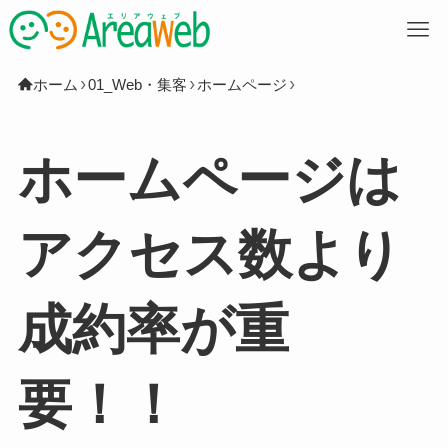
M
ホーム
01_Web・集客
ホームページ
ホームページは
アクセス数より
成約率が重
要！！