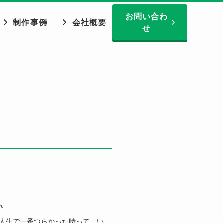
お問い合わ
制作事例
会社概要
せ
い
、人生で一番つらかった時って、い