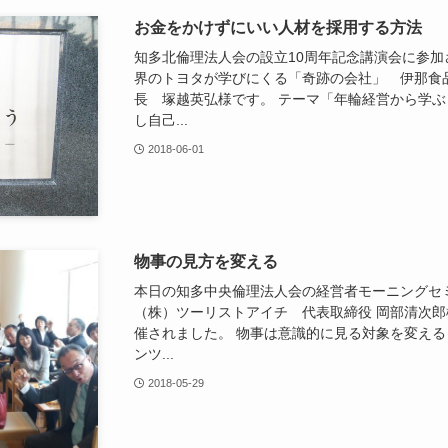
お金をかけずにいい人材を採用する方法
知多北倫理法人会の設立10周年記念講演会に参加
界のトヨタが学びにくる「奇跡の会社」 伊那食
長 塚越英弘様です。 テーマ「年輪経営から学ぶ
し自己...
2018-06-01
物事の見方を変える
本日の知多中央倫理法人会の経営者モーニングセ
（株）ツーリストアイチ 代表取締役 岡部清次郎様を
催されました。 物事は意識的に見る対象を変える
ンツ...
2018-05-29