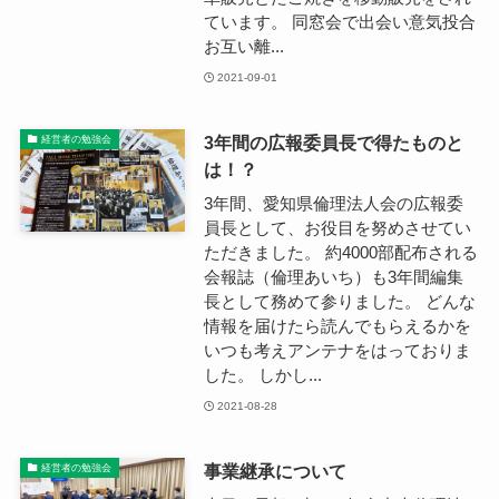
ています。 同窓会で出会い意気投合
お互い離...
2021-09-01
3年間の広報委員長で得たものと
経営者の勉強会
は！？
3年間、愛知県倫理法人会の広報委
員長として、お役目を努めさせてい
ただきました。 約4000部配布される
会報誌（倫理あいち）も3年間編集
長として務めて参りました。 どんな
情報を届けたら読んでもらえるかを
いつも考えアンテナをはっておりま
した。 しかし...
2021-08-28
事業継承について
経営者の勉強会