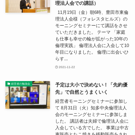
理法人会での講話）
11月19日（金）朝6時、豊田市東倫
理法人会様（フォレスタヒルズ）の
モーニングセミナーにて講話をさせ
ていただきました。 テーマ 「家庭
も仕事も幸せの輪が拡がった10年の
倫理実践」 倫理法人会に入会して10
年目になりました。 倫理に出会いひ
らす...
2021-11-22
予定は大小で決めない！「先約優
経営者の勉強会
先」で自然とうまくいく
経営者モーニングセミナーに参加し
て 8月31日（火）知多中央倫理法人
会のモーニングセミナーに参加しま
した。 講話者は夫婦で倫理法人会に
入会している方でした。 事業は中古
車販売とたこ焼きを移動販売をされ