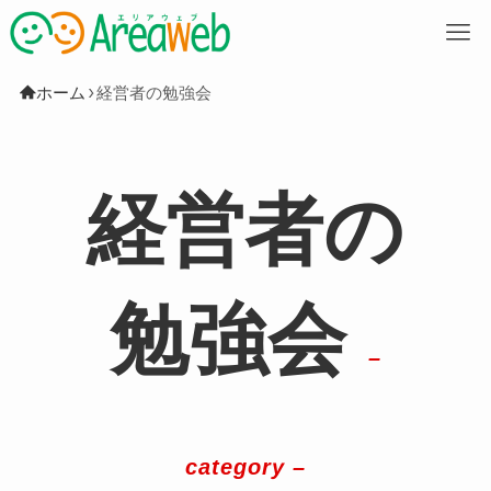
M
ホーム
経営者の勉強会
経営者の
勉強会
–
category –