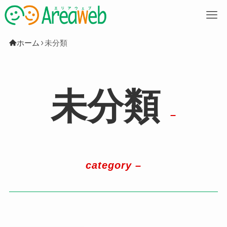
M
ホーム
未分類
未分類
–
category –