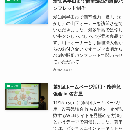
愛知県半田市で個室焼肉の販促パ
未分類
ンフレット制作
愛知県半田市で個室焼肉 鷹志（た
かし）の山下オーナーを訪問させて
いただきました。知多半島では珍し
い牛タンしゃぶしゃぶが看板商品で
す。山下オーナーとは倫理法人会か
らのお付き合いでオープン当初から
名刺や販促パンフレットで関わらせ
ていただいて...
2023-04-13
第5回ホームページ活用・改善勉
未分類
強会 in 名古屋
11/15（火）に第5回ホームページ活
用・改善勉強会 in 名古屋を「必ず失
敗するWEBサイトを見極める方法」
というテーマで開催しました。前半
では、ビジネスにインターネットを